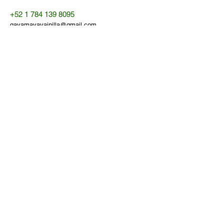
+52 1 784 139 8095
gayamayavainilla@gmail.com
97314 Petec Biltún, Yuc.
México
Política de Privacidad​​
Términos y Condiciones
Contáctanos
Email
*