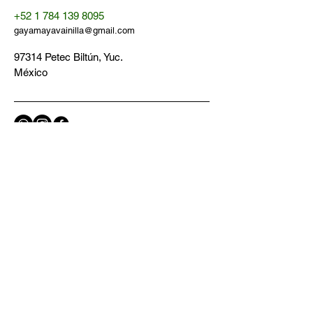
+52 1 784 139 8095
gayamayavainilla@gmail.com
97314 Petec Biltún, Yuc.
México
Política de Privacidad​​
Términos y Condiciones
Contáctanos
Email
*