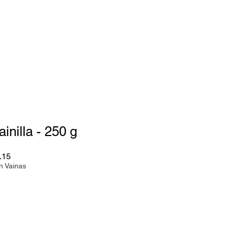
inilla - 250 g
Precio
.15
de
n Vainas
oferta