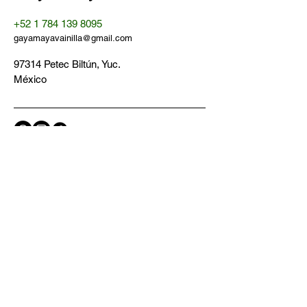
+52 1 784 139 8095
gayamayavainilla@gmail.com
97314 Petec Biltún, Yuc.
México
Política de Privacidad​​
Términos y Condiciones
Contáctanos
Email
*