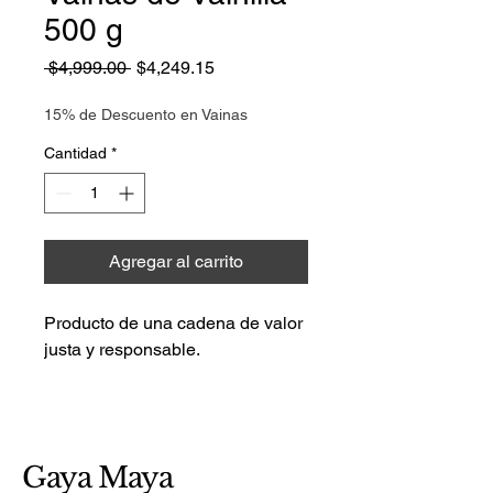
500 g
Precio
Precio
 $4,999.00 
$4,249.15
de
oferta
15% de Descuento en Vainas
Cantidad
*
Agregar al carrito
Producto de una cadena de valor 
justa y responsable.
Gaya Maya