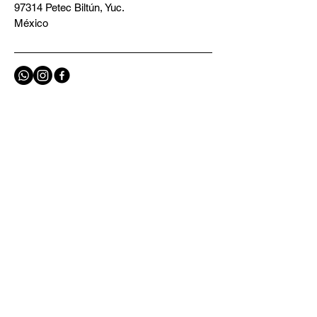
97314 Petec Biltún, Yuc.
México
Política de Privacidad​​
Términos y Condiciones
Contáctanos
Email
*
Sí, suscríbeme a tu boletín 
informativo.
*